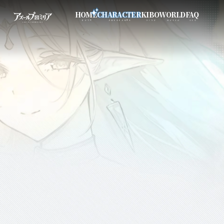
芽吹の谷の地域
HOME
CHARACTER
KIBO
WORLD
FAQ
HOME
CHARACTER
KIBO
WORLD
FAQ
メテオール
STARAY
モフリーネ
キャバード
ブルーダ
ナイトフォール