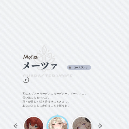
私はエヴァーガーデンのガーデナー、メーツァよ。
長い旅になるけれど、
花々が美しく咲き誇るそのときまで、
STARAY
あなたとともに歩めることを願うわ。
メテオール
異生類-鱗形族