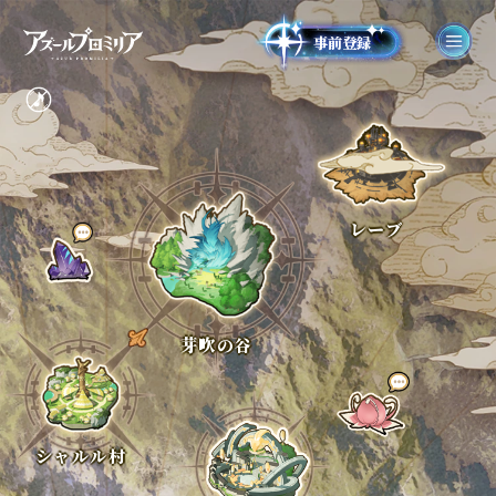
事前登録
レーブ
芽吹の谷
シャルル村