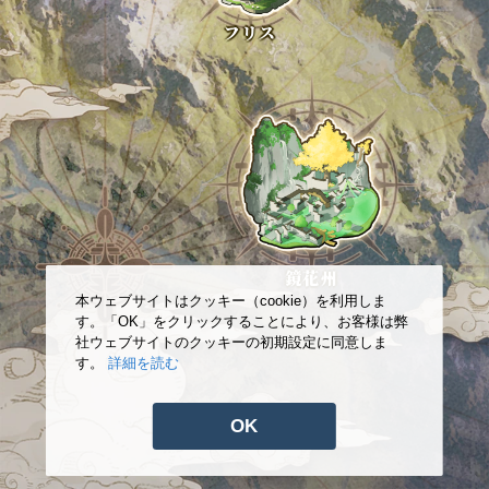
フリス
鏡花州
本ウェブサイトはクッキー（cookie）を利用しま
す。「OK」をクリックすることにより、お客様は弊
社ウェブサイトのクッキーの初期設定に同意しま
す。
詳細を読む
OK