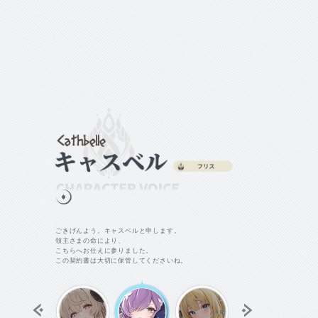
ごきげんよう。キャスベルと申します。
領主さまの命により、
こちらへお仕えに参りました。
STARAY
この契約書は大切に保管してくださいね。
メテオール
異生類-鱗形族