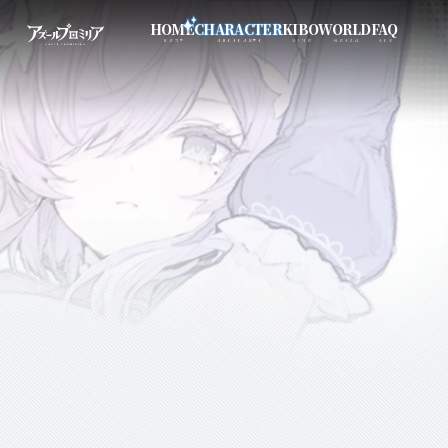
芽吹の谷の地域
HOME
CHARACTER
KIBO
WORLD
FAQ
HOME
CHARACTER
KIBO
WORLD
FAQ
メテオール
STARAY
モフリーネ
キャバード
ブルーダ
ナイトフォール